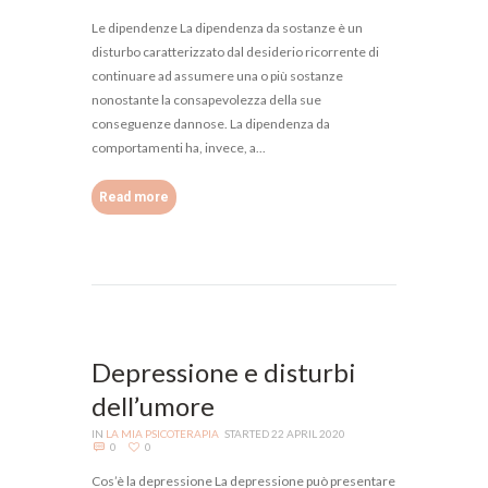
Le dipendenze La dipendenza da sostanze è un
disturbo caratterizzato dal desiderio ricorrente di
continuare ad assumere una o più sostanze
nonostante la consapevolezza della sue
conseguenze dannose. La dipendenza da
comportamenti ha, invece, a...
Read more
Depressione e disturbi
dell’umore
IN
LA MIA PSICOTERAPIA
STARTED
22 APRIL 2020
0
0
Cos’è la depressione La depressione può presentare