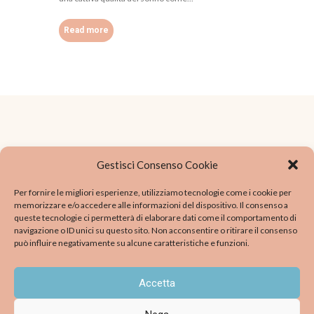
Read more
Gestisci Consenso Cookie
Per fornire le migliori esperienze, utilizziamo tecnologie come i cookie per
memorizzare e/o accedere alle informazioni del dispositivo. Il consenso a
Via Vallazze 44, Milano
Phone:
0236585151
queste tecnologie ci permetterà di elaborare dati come il comportamento di
navigazione o ID unici su questo sito. Non acconsentire o ritirare il consenso
può influire negativamente su alcune caratteristiche e funzioni.
Accetta