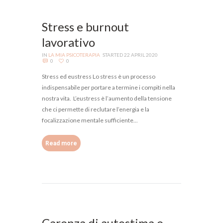
Stress e burnout
lavorativo
IN
LA MIA PSICOTERAPIA
STARTED
22 APRIL 2020
0
0
Stress ed eustress Lo stress è un processo
indispensabile per portare a termine i compiti nella
nostra vita. L’eustress è l’aumento della tensione
che ci permette di reclutare l’energia e la
focalizzazione mentale sufficiente...
Read more
Carenza di autostima e