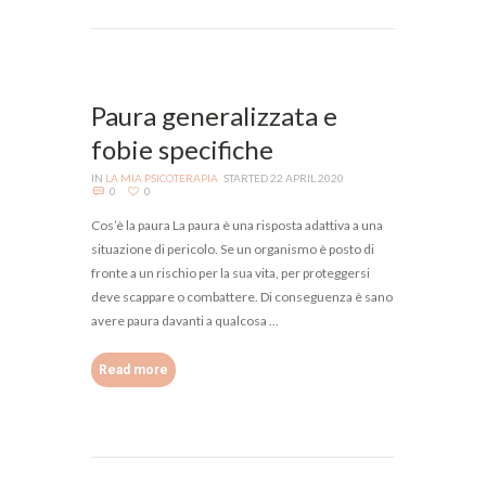
Paura generalizzata e
fobie specifiche
IN
LA MIA PSICOTERAPIA
STARTED
22 APRIL 2020
0
0
Cos’è la paura La paura è una risposta adattiva a una
situazione di pericolo. Se un organismo è posto di
fronte a un rischio per la sua vita, per proteggersi
deve scappare o combattere. Di conseguenza è sano
avere paura davanti a qualcosa ...
Read more