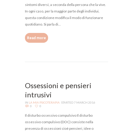
sintomi diversi, a seconda della persona che la vive.
In ogni caso, per la maggior parte degli individui,
questa condizione modifica il modo di funzionare
quotidiano. Si parla di...
Read more
Ossessioni e pensieri
intrusivi
IN
LA MIA PSICOTERAPIA
STARTED
7 MARCH 2016
0
0
Il disturbo ossessivo compulsivo Il disturbo
ossessivo compulsivo (DOC) consiste nella
presenza di ossessioni cioè pensieri, idee o