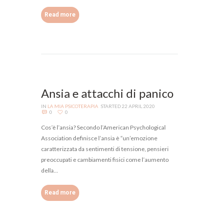
Read more
Ansia e attacchi di panico
IN
LA MIA PSICOTERAPIA
STARTED
22 APRIL 2020
0
0
Cos’è l’ansia? Secondo l’American Psychological
Association definisce l’ansia è “un’emozione
caratterizzata da sentimenti di tensione, pensieri
preoccupati e cambiamenti fisici come l’aumento
della...
Read more