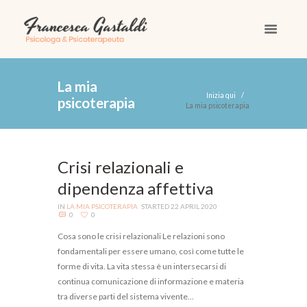
la mia
Inizia qui
psicoterapia
La mia psicoterapia
Crisi relazionali e
dipendenza affettiva
IN
LA MIA PSICOTERAPIA
STARTED
22 APRIL 2020
0
0
Cosa sono le crisi relazionali Le relazioni sono
fondamentali per essere umano, così come tutte le
forme di vita. La vita stessa è un intersecarsi di
continua comunicazione di informazione e materia
tra diverse parti del sistema vivente...