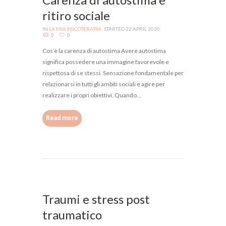
ritiro sociale
IN
LA MIA PSICOTERAPIA
STARTED
22 APRIL 2020
0
0
Cos’è la carenza di autostima Avere autostima
significa possedere una immagine favorevole e
rispettosa di se stessi. Sensazione fondamentale per
relazionarsi in tutti gli ambiti sociali e agire per
realizzare i propri obiettivi. Quando...
Read more
Traumi e stress post
traumatico