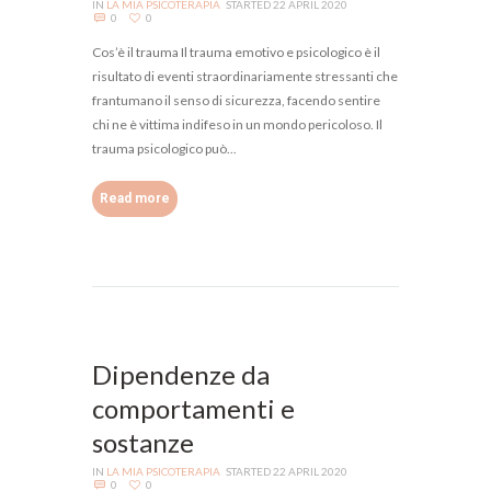
IN
LA MIA PSICOTERAPIA
STARTED
22 APRIL 2020
0
0
Cos’è il trauma Il trauma emotivo e psicologico è il
risultato di eventi straordinariamente stressanti che
frantumano il senso di sicurezza, facendo sentire
chi ne è vittima indifeso in un mondo pericoloso. Il
trauma psicologico può...
Read more
Dipendenze da
comportamenti e
sostanze
IN
LA MIA PSICOTERAPIA
STARTED
22 APRIL 2020
0
0