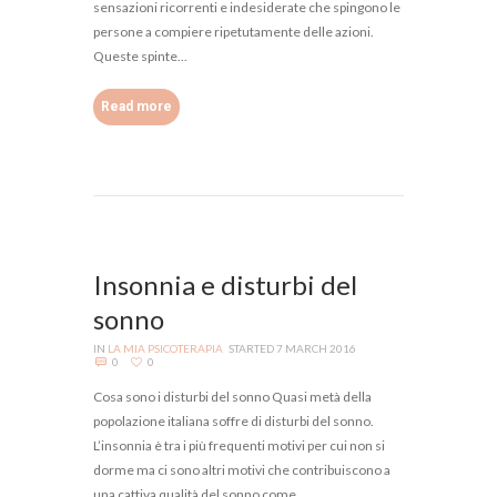
sensazioni ricorrenti e indesiderate che spingono le
persone a compiere ripetutamente delle azioni.
Queste spinte...
Read more
Insonnia e disturbi del
sonno
IN
LA MIA PSICOTERAPIA
STARTED
7 MARCH 2016
0
0
Cosa sono i disturbi del sonno Quasi metà della
popolazione italiana soffre di disturbi del sonno.
L’insonnia è tra i più frequenti motivi per cui non si
dorme ma ci sono altri motivi che contribuiscono a
una cattiva qualità del sonno come...