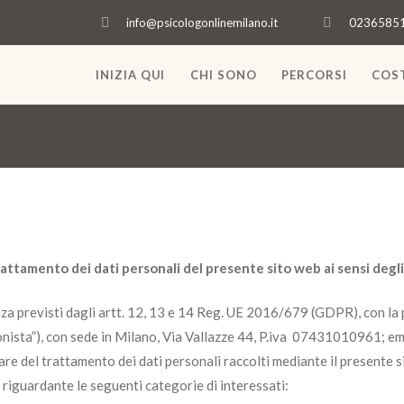
info@psicologonlinemilano.it
0236585
INIZIA QUI
CHI SONO
PERCORSI
COST
rattamento dei dati personali del presente sito web ai sensi de
gl
za previsti dagli artt. 12, 13 e 14 Reg. UE 2016/679 (GDPR), con la 
onista”), con sede in Milano, Via Vallazze 44, P.iva 07431010961; e
re del trattamento dei dati personali raccolti mediante il presente si
, riguardante le seguenti categorie di interessati: