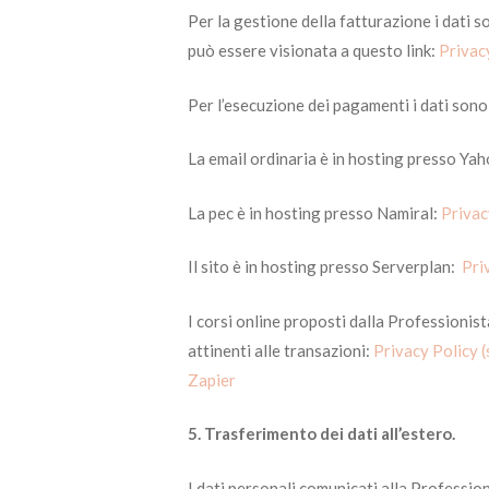
Per la gestione della fatturazione i dati s
può essere visionata a questo link:
Privacy
Per l’esecuzione dei pagamenti i dati sono c
La email ordinaria è in hosting presso Ya
La pec è in hosting presso Namiral:
Privac
Il sito è in hosting presso Serverplan:
Pri
I corsi online proposti dalla Professionist
attinenti alle transazioni:
Privacy Policy 
Zapier
5. Trasferimento dei dati all’estero.
I dati personali comunicati alla Professio