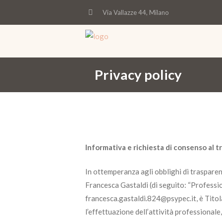
Via Vallazze 44, Milano
privacy policy
Informativa e richiesta di consenso al t
In ottemperanza agli obblighi di trasparen
Francesca Gastaldi (di seguito: “Professi
francesca.gastaldi.824@psypec.it, è Titola
l’effettuazione dell’attività professionale