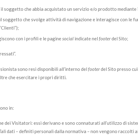
de il soggetto che abbia acquistato un servizio e/o prodotto mediante i
e il soggetto che svolge attività di navigazione e interagisce con le fu
Clienti”);
iscono con i profili e le pagine
social
indicate nel
footer
del Sito;
essati”.
ionista sono resi disponibili all’interno del
footer
del Sito presso cu
ltre che esercitare i propri diritti.
tono in:
ne dei Visitatori: essi derivano e sono connaturati all’utilizzo di si
ali dati – definiti personali dalla normativa – non vengono raccolti al