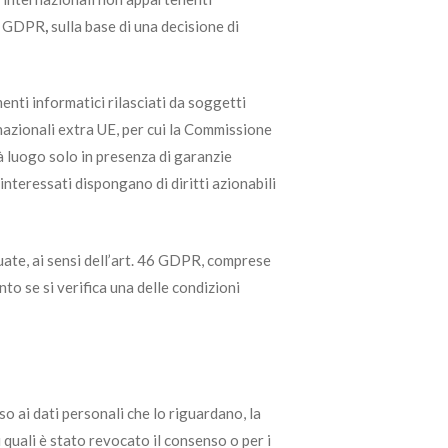
45 GDPR
,
sulla base di una decisione di
menti informatici rilasciati da soggetti
rnazionali extra UE, per cui la Commissione
à luogo solo in presenza di garanzie
interessati dispongano di diritti azionabili
uate, ai sensi dell’art. 46 GDPR, comprese
to se si verifica una delle condizioni
sso ai dati personali che lo riguardano, la
i quali è stato revocato il consenso o per i