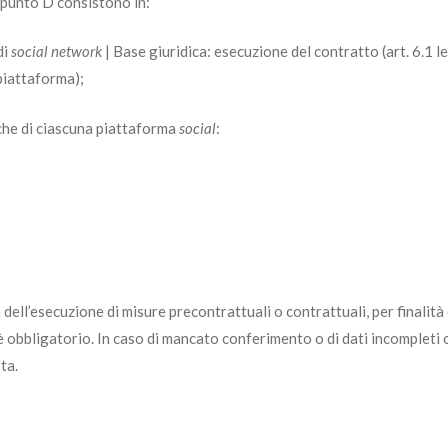
l punto D consistono in:
di
social network
| Base giuridica: esecuzione del contratto (art. 6.1 l
piattaforma);
fiche di ciascuna piattaforma
social
:
a dell’esecuzione di misure precontrattuali o contrattuali, per finalit
 è obbligatorio. In caso di mancato conferimento o di dati incompleti o
ta.