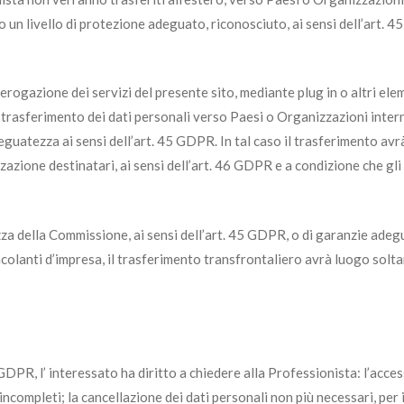
 un livello di protezione adeguato, riconosciuto, ai sensi dell’art. 
ll’erogazione dei servizi del presente sito, mediante plug in o altri ele
 il trasferimento dei dati personali verso Paesi o Organizzazioni inte
guatezza ai sensi dell’art. 45 GDPR. In tal caso il trasferimento avr
zione destinatari, ai sensi dell’art. 46 GDPR e a condizione che gli 
za della Commissione, ai sensi dell’art. 45 GDPR, o di garanzie adeg
ncolanti d’impresa, il trasferimento transfrontaliero avrà luogo soltan
s. GDPR, l’ interessato ha diritto a chiedere alla Professionista: l’acce
 incompleti; la cancellazione dei dati personali non più necessari, per 