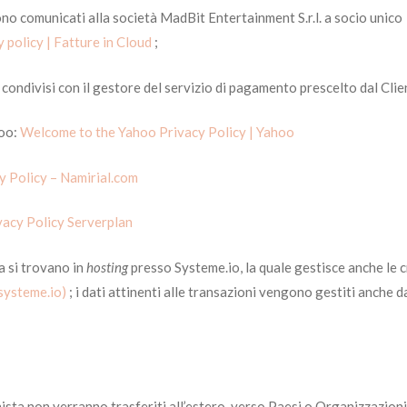
ono comunicati alla società MadBit Entertainment S.r.l. a socio unico 
 policy | Fatture in Cloud
;
ondivisi con il gestore del servizio di pagamento prescelto dal Cliente
hoo:
Welcome to the Yahoo Privacy Policy | Yahoo
y Policy – Namirial.com
vacy Policy Serverplan
a si trovano in
hosting
presso Systeme.io, la quale gestisce anche le c
(systeme.io)
; i dati attinenti alle transazioni vengono gestiti anche 
nista non verranno trasferiti all’estero, verso Paesi o Organizzazion