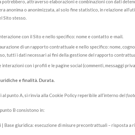
a potrebbero, attraverso elaborazioni e combinazioni con dati detenut
ra anonima o anonimizzata, al solo fine statistico, in relazione all’uti
l Sito stesso.
l’interazione con il Sito e nello specifico: nome e contatto e-mail.
instaurazione di un rapporto contrattuale e nello specifico: nome, cogno
o, tutti i dati necessari ai fini della gestione del rapporto contratt
 interazioni con i profili e le pagine social (commenti, messaggi privati
uridiche e finalità. Durata.
i al punto A, si rinvia alla Cookie Policy reperibile all’interno del
foot
l punto B consistono in:
 | Base giuridica: esecuzione di misure precontrattuali – risposta a ri