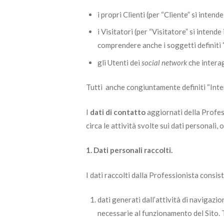
i propri Clienti (per “Cliente” si inten
i Visitatori (per “Visitatore” si intend
comprendere anche i soggetti definiti “
gli Utenti dei
social network
che interag
Tutti anche congiuntamente definiti “Inter
I
dati di contatto
aggiornati della Profess
circa le attività svolte sui dati personali, o
1. Dati personali raccolti.
I dati raccolti dalla Professionista consis
dati generati dall’attività di navigazio
necessarie al funzionamento del Sito. T