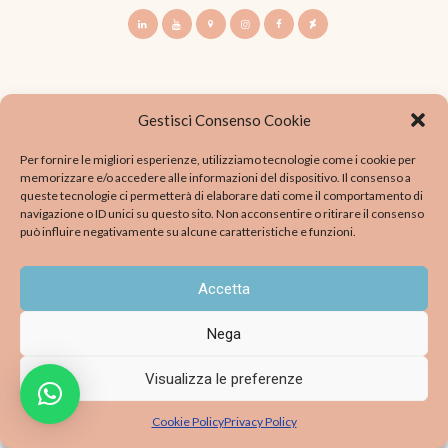
Gestisci Consenso Cookie
Francesca Gastaldi © 2026 Tutti i diritti riservati - P.IVA
Per fornire le migliori esperienze, utilizziamo tecnologie come i cookie per
07431010961 |
Privacy Policy
|
Cookie consent
|
Social
memorizzare e/o accedere alle informazioni del dispositivo. Il consenso a
Media Policy
|
Condizioni Contrattuali
queste tecnologie ci permetterà di elaborare dati come il comportamento di
navigazione o ID unici su questo sito. Non acconsentire o ritirare il consenso
può influire negativamente su alcune caratteristiche e funzioni.
Accetta
Nega
Visualizza le preferenze
Cookie Policy
Privacy Policy